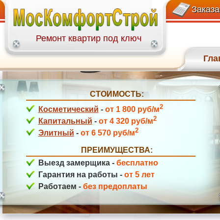
+7(499)113-27-58
ул. Давыдковская
Заказа
Ремонт квартир под ключ
Гла
СТОИМОСТЬ:
ул. Гарибальди
2
Косметический
-
от 1 800 руб/м
2
Капитальный
-
от 4 320 руб/м
2
Элитный
-
от 6 570 руб/м
ПРЕИМУЩЕСТВА:
Выезд замерщика -
бесплатно
Гарантия на работы -
от 5 лет
Работаем -
без предоплаты
ул. Медиков