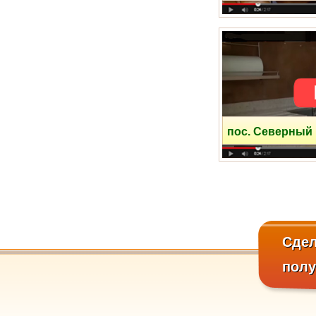
пр-зд Шокальского
пос. Северный
Сдел
пол
Соловьиная Роща