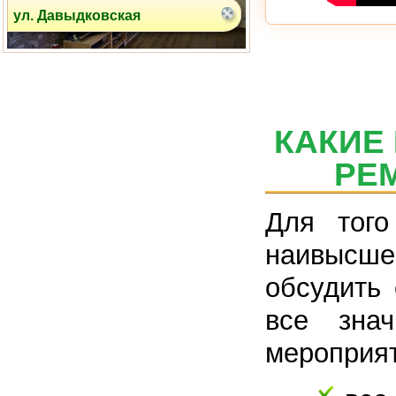
ул. Давыдковская
КАКИЕ
РЕ
Для тог
наивысше
обсудить 
все знач
мероприят