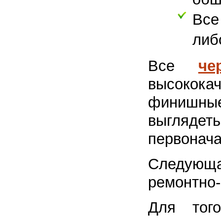
Все
либ
Все
че
высокока
финишные 
выгляде
первонача
Следующа
ремонтно-
Для тог