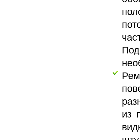
пол
пот
час
Под
нео
Рем
пов
раз
из 
вид
шту