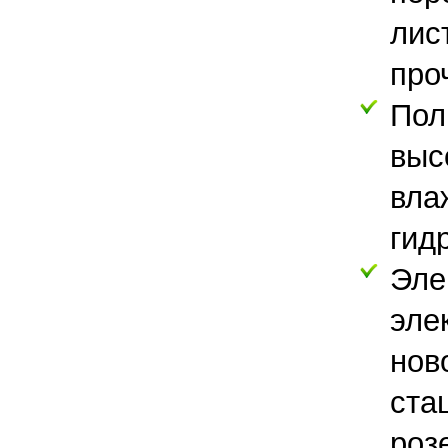
лис
про
Пол
выс
вл
гид
Эл
эле
но
ста
роз