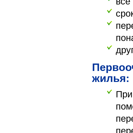
все
сро
пер
пон
дру
Первоо
жилья:
При
по
пер
пер