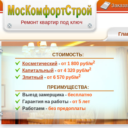
+7(499)113-27-58
Рублевское шоссе
Заказа
Ремонт квартир под ключ
Гла
СТОИМОСТЬ:
ул. Вокзальная
2
Косметический
-
от 1 800 руб/м
2
Капитальный
-
от 4 320 руб/м
2
Элитный
-
от 6 570 руб/м
ПРЕИМУЩЕСТВА:
Выезд замерщика -
бесплатно
Гарантия на работы -
от 5 лет
Работаем -
без предоплаты
ул. Давыдковская