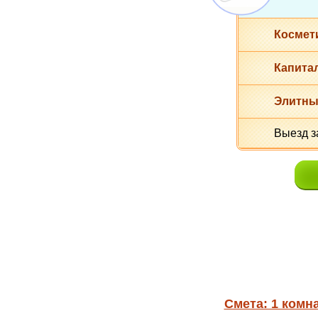
Космет
Капита
Элитн
Выезд з
Смета: 1 комна