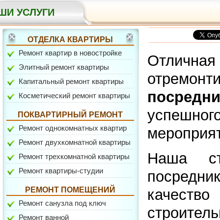
ШИ УСЛУГИ
ОТДЕЛКА КВАРТИРЫ
Ремонт квартир в новостройке
Отлична
Элитный ремонт квартиры
отремон
Капитальный ремонт квартиры
ул. Гарибальди
посредни
Косметический ремонт квартиры
успешно
ПОКВАРТИРНЫЙ РЕМОНТ
Ремонт однокомнатных квартир
мероприят
Ремонт двухкомнатной квартиры
Наша ст
Ремонт трехкомнатной квартиры
Ремонт квартиры-студии
посредник
ул. Медиков
РЕМОНТ ПОМЕЩЕНИЙ
качеств
Ремонт санузла под ключ
строител
Ремонт ванной