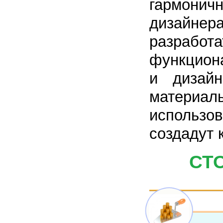
гармоничн
дизайнер
разрабо
функциона
и дизай
материал
использо
создадут 
СТ