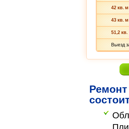
42 кв. м
43 кв. м
51,2 кв.
Выезд з
Ремонт
состои
Обл
Пли