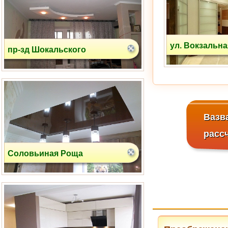
ул. Вокзальна
пр-зд Шокальского
Вазв
расс
Соловьиная Роща