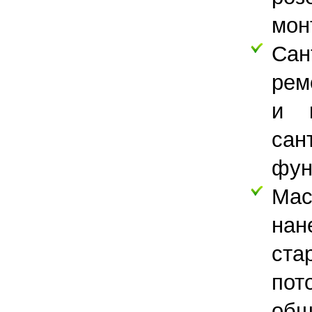
мон
Сан
рем
и к
сан
фун
Мас
нан
ста
пот
обш