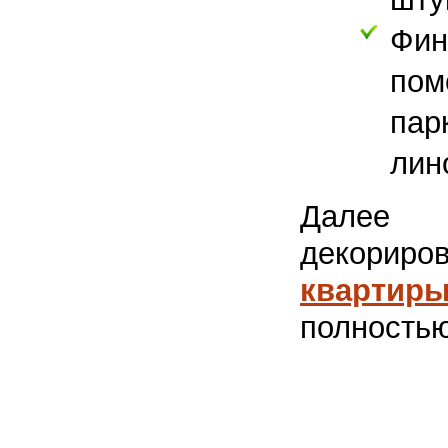
Фи
пом
пар
лин
Далее н
декорир
квартир
полность