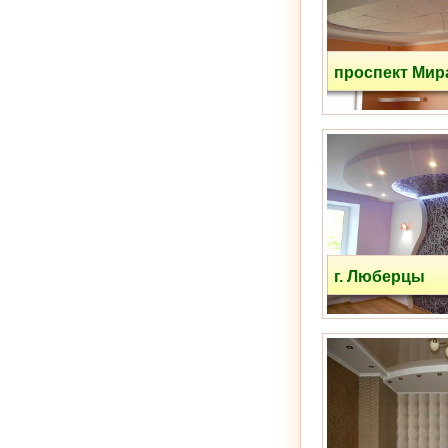
проспект Мир
пр-зд Шокальского
г. Люберцы
Соловьиная Роща