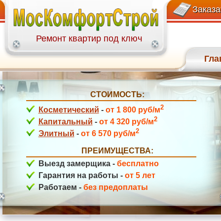
+7(499)113-27-58
ул. Давыдковская
Заказа
Ремонт квартир под ключ
Гла
СТОИМОСТЬ:
2
ул. Гарибальди
Косметический
-
от 1 800 руб/м
2
Капитальный
-
от 4 320 руб/м
2
Элитный
-
от 6 570 руб/м
ПРЕИМУЩЕСТВА:
Выезд замерщика -
бесплатно
Гарантия на работы -
от 5 лет
Работаем -
без предоплаты
ул. Медиков