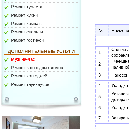
Ремонт туалета
Ремонт кухни
Ремонт комнаты
№
Наимено
Ремонт спальни
ул. Гарибальди
Ремонт гостиной
Снятие л
ДОПОЛНИТЕЛЬНЫЕ УСЛУГИ
1
сохраня
Муж на-час
Финишна
2
наливно
Ремонт загородных домов
3
Нанесени
Ремонт коттеджей
Ремонт таунхаусов
4
Укладка
Устано
5
ул. Медиков
декорат
6
Укладка 
7
Затиран