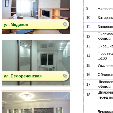
9
Нанесени
10
Затиран
ул. Белореченская
11
Зашивани
Оклеива
12
обоями
13
Окрашива
Просвер
14
ф100
15
Удаление
16
Облицов
ул. Шкулева
Шпаклев
17
обоями
Шпаклев
18
перед п
Ликвид