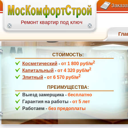
+7(499)113-27-58
пр-зд Шокальского
Заказа
Ремонт квартир под ключ
Гла
СТОИМОСТЬ:
Соловьиная Роща
2
Косметический
-
от 1 800 руб/м
2
Капитальный
-
от 4 320 руб/м
2
Элитный
-
от 6 570 руб/м
ПРЕИМУЩЕСТВА:
Выезд замерщика -
бесплатно
Гарантия на работы -
от 5 лет
Работаем -
без предоплаты
Рублевское шоссе