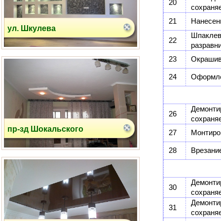
20
сохраня
21
Нанесени
пр-зд Шокальского
Шпакл
22
разравн
23
Окрашива
24
Оформле
Демонти
26
сохраня
Соловьиная Роща
27
Монтиро
28
Врезани
Демонт
30
сохраня
Демонт
31
сохраня