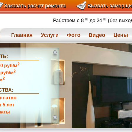
Заказать расчет ремонта
Вызвать замерщ
Работаем с 8
до 24
(без выхо
00
00
Главная
Услуги
Фото
Видео
Цены
ТЬ:
2
00 руб/м
2
 руб/м
2
/м
ТВА:
платно
т 5 лет
латы