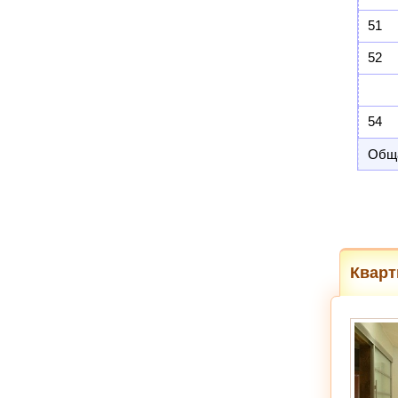
51
52
54
Обща
Квар