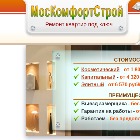
+7(499)113-27-58
пр-зд Шокальского
Ремонт квартир под ключ
СТОИМОС
Соловьиная Роща
Косметический
-
от 1 8
Капитальный
-
от 4 320
Элитный
-
от 6 570 руб
ПРЕИМУЩЕС
Выезд замерщика -
бес
Гарантия на работы -
о
Работаем -
без предоп
Рублевское шоссе