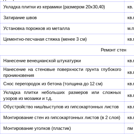
Укладка плитки из керамики (размером 20х30,40)
кв.
Затирание швов
кв.
Установка порожков из металла
м.п
Цементно-песчаная стяжка (менее 3 см)
кв.
Ремонт стен
Нанесение венецианской штукатурки
кв.
Нанесение на стеновые поверхности грунта глубокого
кв.
проникновения
Снос перегородок из бетона (толщина до 12 см)
кв.
Укладка плитки небольших размеров или сложных
кв.
узоров из мозаики и т.д.
Обустройство ниш/выступов из гипсокартонных листов
кв.
Монтирование стен из гипсокартонных листов (в 2 слоя)
кв.
Монтирование уголков (пластик)
пм