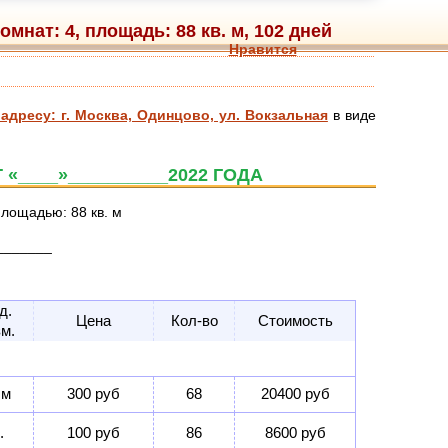
мнат: 4, площадь: 88 кв. м, 102 дней
Нравится
адресу: г. Москва, Одинцово, ул. Вокзальная
в виде
«____»__________2022 ГОДА
лощадью: 88 кв. м
________
д.
Цена
Кол-во
Стоимость
зм.
 м
300 руб
68
20400 руб
.
100 руб
86
8600 руб