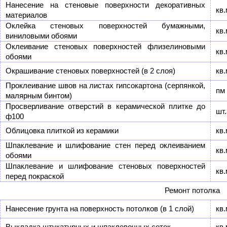
Нанесение на стеновые поверхности декоративных
кв.
материалов
Оклейка стеновых поверхностей бумажными,
кв.
виниловыми обоями
Оклеивание стеновых поверхностей флизелиновыми
кв.
обоями
Окрашивание стеновых поверхностей (в 2 слоя)
кв.
Проклеивание швов на листах гипсокартона (серпянкой,
пм
малярным бинтом)
Просверливание отверстий в керамической плитке до
шт.
ф100
Облицовка плиткой из керамики
кв.
Шпаклевание и шлифование стен перед оклеиванием
кв.
обоями
Шпаклевание и шлифование стеновых поверхностей
кв.
перед покраской
Ремонт потолка
Нанесение грунта на поверхность потолков (в 1 слой)
кв.
Выкладка штукатурных и шпаклевочных сеток
кв.