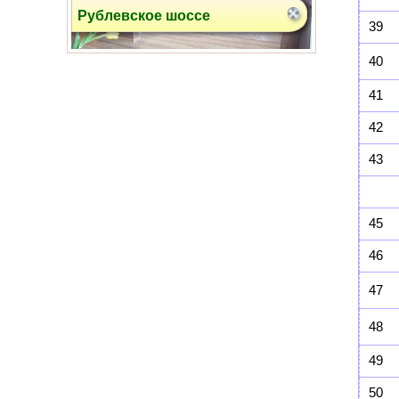
Рублевское шоссе
39
40
41
42
43
ул. Вокзальная
45
46
47
48
49
ул. Давыдковская
50