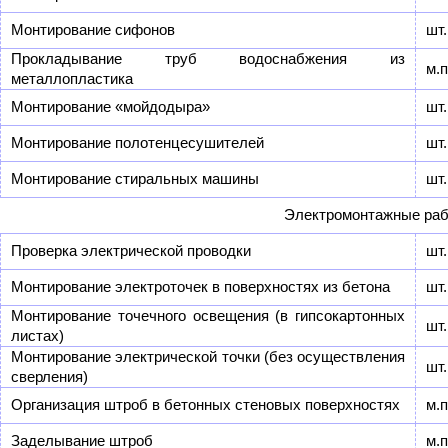
Монтирование сифонов
шт.
Прокладывание труб водоснабжения из
м.п
металлопластика
Монтирование «мойдодыра»
шт.
Монтирование полотенцесушителей
шт.
Монтирование стиральных машины
шт.
Электромонтажные ра
Проверка электрической проводки
шт.
Монтирование электроточек в поверхностях из бетона
шт.
Монтирование точечного освещения (в гипсокартонных
шт.
листах)
Монтирование электрической точки (без осуществления
шт.
сверления)
Организация штроб в бетонных стеновых поверхностях
м.п
Заделывание штроб
м.п