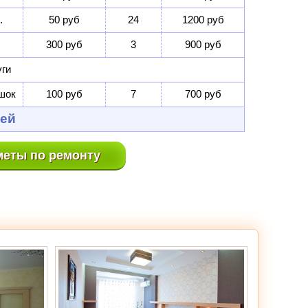
.
50 руб
24
1200 руб
300 руб
3
900 руб
ги
шок
100 руб
7
700 руб
лей
меты по ремонту