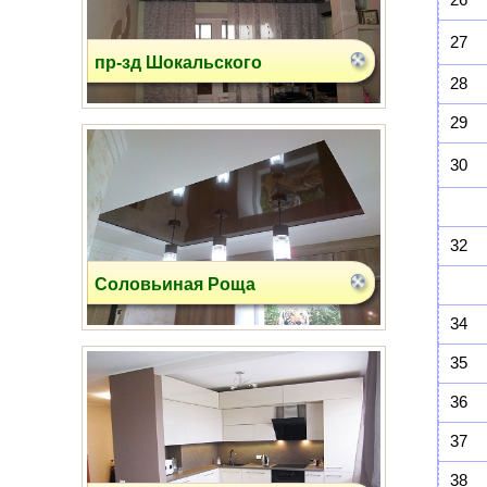
27
пр-зд Шокальского
28
29
30
32
Соловьиная Роща
34
35
36
37
38