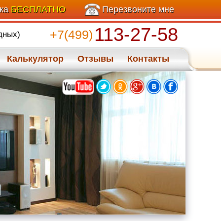
ика
БЕСПЛАТНО
Перезвоните мне
113-27-58
+7(499)
дных)
Калькулятор
Отзывы
Контакты