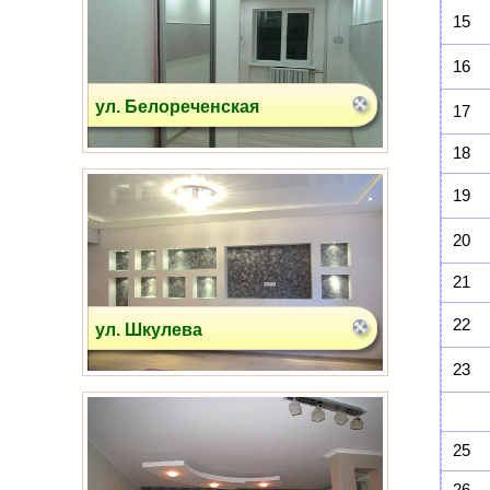
15
16
ул. Белореченская
17
18
19
20
21
22
ул. Шкулева
23
25
26