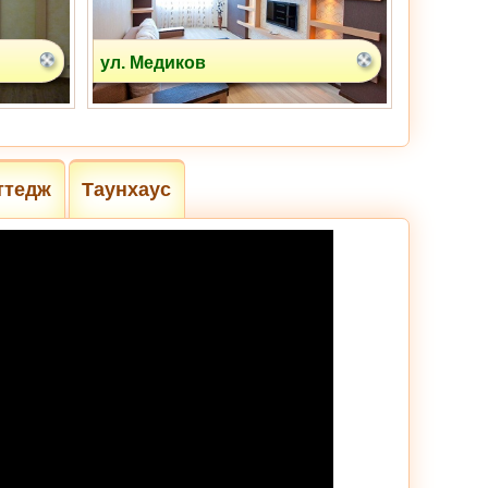
ул. Медиков
ттедж
Таунхаус