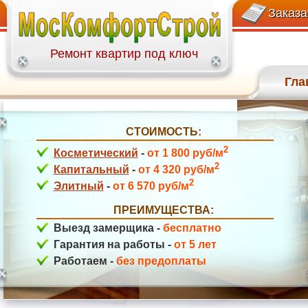
+7(499)113-27-58
пр-зд Шокальского
Заказа
Ремонт квартир под ключ
Гла
СТОИМОСТЬ:
Соловьиная Роща
2
Косметический
-
от 1 800 руб/м
2
Капитальный
-
от 4 320 руб/м
2
Элитный
-
от 6 570 руб/м
ПРЕИМУЩЕСТВА:
Выезд замерщика -
бесплатно
Гарантия на работы -
от 5 лет
Работаем -
без предоплаты
Рублевское шоссе