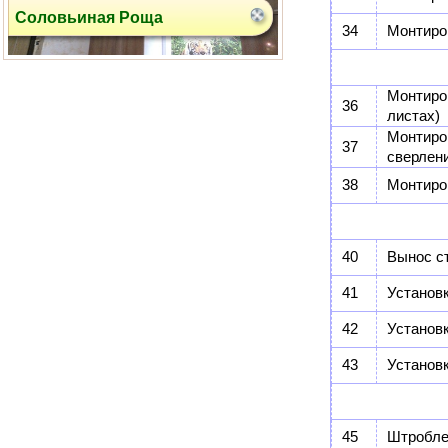
Рублевское шоссе
34
Монтиро
Монтиро
36
листах)
Монтиро
37
сверлен
38
Монтиро
ул. Вокзальная
40
Вынос с
41
Установк
42
Установ
43
Установк
ул. Давыдковская
45
Штробле