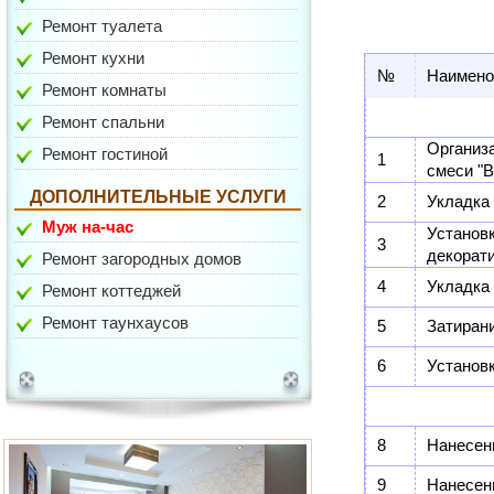
Ремонт туалета
Ремонт кухни
№
Наимено
Ремонт комнаты
Ремонт спальни
Организ
ул. Гарибальди
Ремонт гостиной
1
смеси "В
ДОПОЛНИТЕЛЬНЫЕ УСЛУГИ
2
Укладка
Муж на-час
Устано
3
декорат
Ремонт загородных домов
4
Укладка 
Ремонт коттеджей
Ремонт таунхаусов
5
Затиран
6
Установ
ул. Медиков
8
Нанесен
9
Нанесени