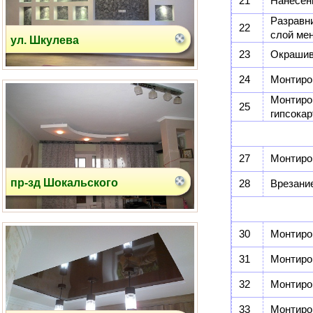
21
Нанесени
Разравн
22
слой ме
пр-зд Шокальского
23
Окрашива
24
Монтиро
Монтиро
25
гипсока
27
Монтиро
Соловьиная Роща
28
Врезани
30
Монтиро
31
Монтиро
32
Монтиро
33
Монтиро