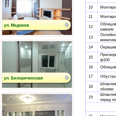
10
Монтиров
11
Монтиров
Облицо
ул. Белореченская
12
камнем
Оклейк
13
винилов
14
Окрашива
Просвер
15
ф100
16
Облицов
17
Обустрой
ул. Шкулева
Шпаклев
18
обоями
Шпаклев
19
перед п