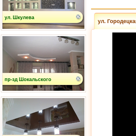
ул. Городецка
пр-зд Шокальского
Соловьиная Роща