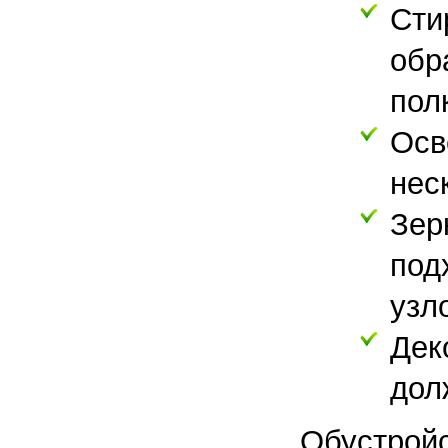
Сти
обр
пол
Осв
нес
Зер
под
узл
Дек
дол
Обустройс