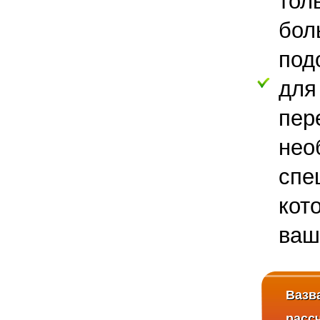
тол
бол
ул. Давыдковская
под
дл
пер
нео
спе
кот
ваш
Вазв
расс