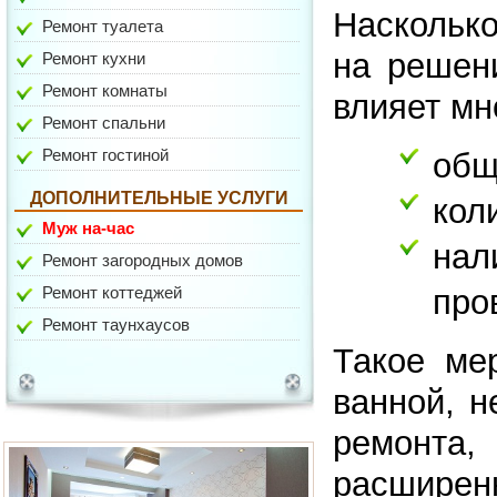
Насколько
Ремонт туалета
ул. Давыдковская
на решен
Ремонт кухни
Ремонт комнаты
влияет мн
Ремонт спальни
Ремонт гостиной
общ
ДОПОЛНИТЕЛЬНЫЕ УСЛУГИ
кол
Муж на-час
на
ул. Гарибальди
Ремонт загородных домов
Ремонт коттеджей
про
Ремонт таунхаусов
Такое ме
ванной, н
ремонта,
расширенн
ул. Медиков