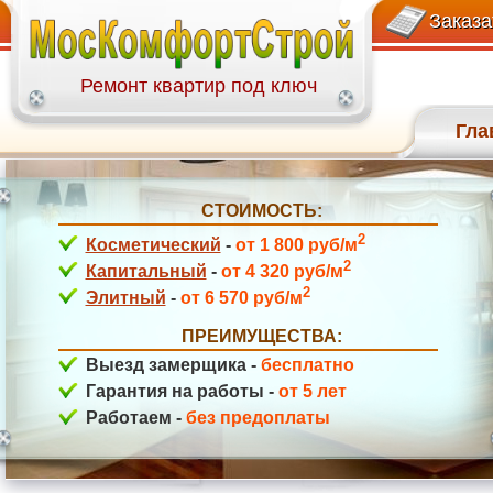
+7(499)113-27-58
Заказа
Ремонт квартир под ключ
пр-зд Шокальского
Гла
СТОИМОСТЬ:
2
Косметический
-
от 1 800 руб/м
2
Капитальный
-
от 4 320 руб/м
2
Элитный
-
от 6 570 руб/м
ПРЕИМУЩЕСТВА:
Соловьиная Роща
Выезд замерщика -
бесплатно
Гарантия на работы -
от 5 лет
Работаем -
без предоплаты