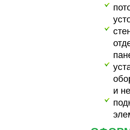
пот
уст
ст
отд
пан
ус
обо
и н
под
эле