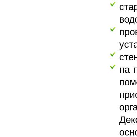
ста
вод
про
уст
сте
на 
пом
при
орг
Дек
осн