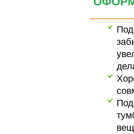
ОФОРМ
Под
заб
уве
дел
Хор
сов
Под
тум
вещ